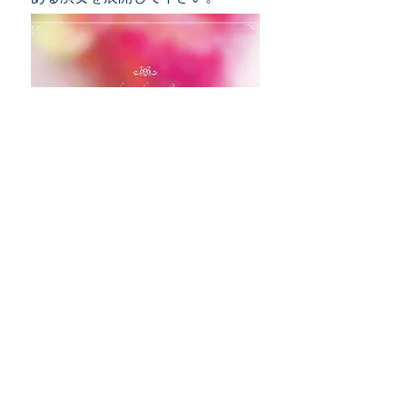
001 愛の讃歌--Margueritte Monnot
002 ポル・ウナ・カベーサ--Carlos