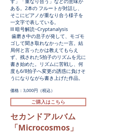
す」「重なり合う」などの意味が
ある。2本の フルートが対話し、
そこにピアノが重なり合う様子を
一文字で表している。
III 暗号解読~Cryptanalysis
歯磨き中の息子が発して、モゴモ
ゴして聞き取れなかった一言。結
局何と言ったかは教えてもらえ
ず、残された5拍子のリズムを元に
書き始めた。リズムに苦戦し、何
度も6/8拍子へ変更の誘惑に負けそ
うになりながら書き上げた作品。
​価格：3,000円（税込）
ご購入はこちら
セカンドアルバム
「Microcosmos」