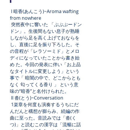
I 暗香(あんこう)~Aroma wafting
from nowhere
突然夜中に響いた 「ぷぷぷードン
ドン」。生後間もない息子が熟睡
しながら足を高く上げておならを
し、直後に足を振り下ろした。そ
の音程が「レラソーミド」とメロ
ディになっていたことから書き始
め た。今回の発表に伴い「お上品
なタイトルに変更しよう」という
事で「 暗闇の中で、どこからとも
なく 匂ってくる香り 」 という意
味の“暗香”と名付けられた。
II 沓(とう)~Conversation
1楽章を何度も演奏するうちにだ
んだんと構想が膨らみ、続編の作
曲に至った。音読みでは「沓(く
つ)」と読むこの漢字は「流暢に話